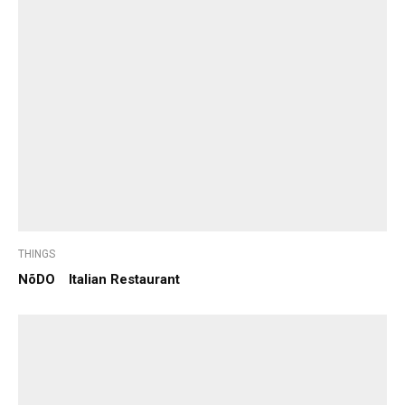
THINGS
NõDO Italian Restaurant