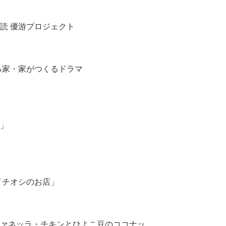
読 優游プロジェクト
る家・家がつくるドラマ
」
集部イチオシのお店」
ァネッラ・チキンとひよこ豆のココナッ