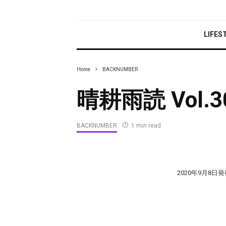
LIFES
Home
BACKNUMBER
晴耕雨読 Vol.30 
BACKNUMBER
1 min read
2020年9月8日発