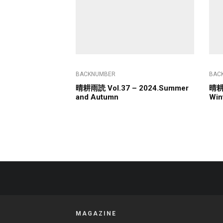
BACKNUMBER
BAC
晴耕雨読 Vol.37 – 2024.Summer
晴耕雨
and Autumn
Win
MAGAZINE