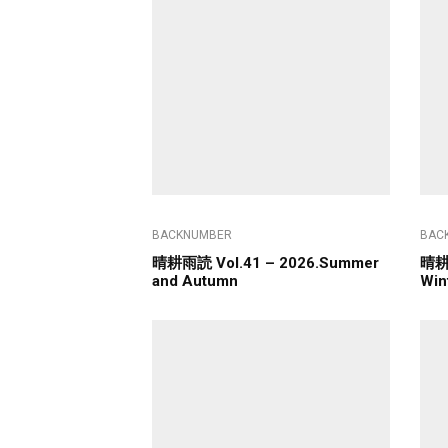
BACKNUMBER
BAC
晴耕雨読 Vol.41 – 2026.Summer
晴耕雨
and Autumn
Win